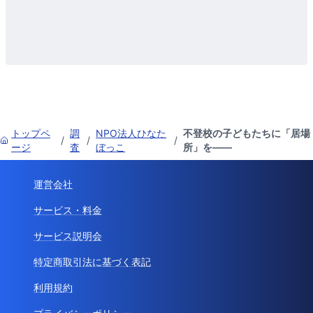
トップペ
調
NPO法人ひなた
不登校の子どもたちに「居場
/
/
/
ージ
査
ぼっこ
所」を――
運営会社
サービス・料金
サービス説明会
特定商取引法に基づく表記
利用規約