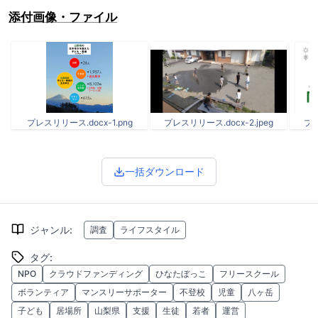
添付画像・ファイル
プレスリリース.docx-1.png
プレスリリース.docx-2.jpeg
プレ
一括ダウンロード
ジャンル
:
調査
ライフスタイル
タグ
:
NPO
クラウドファンディング
ひなたぼっこ
フリースクール
ボランティア
マンスリーサポーター
不登校
児童
八ヶ岳
子ども
居場所
山梨県
支援
生徒
若者
運営