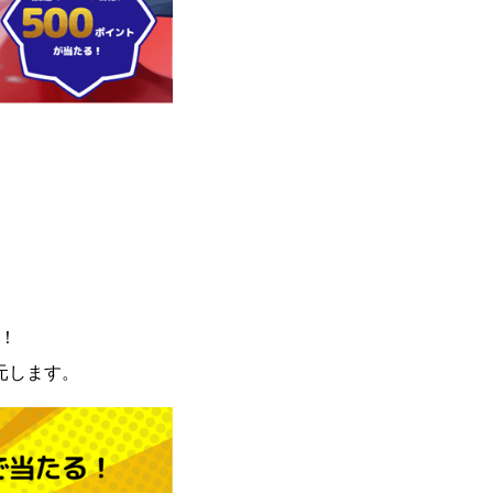
！
元します。