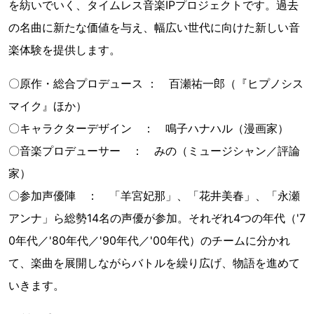
を紡いでいく、タイムレス音楽IPプロジェクトです。過去
の名曲に新たな価値を与え、幅広い世代に向けた新しい音
楽体験を提供します。
〇原作・総合プロデュース ： 百瀬祐一郎（『ヒプノシス
マイク』ほか）
〇キャラクターデザイン ： 鳴子ハナハル（漫画家）
〇音楽プロデューサー ： みの（ミュージシャン／評論
家）
〇参加声優陣 ： 「羊宮妃那」、「花井美春」、「永瀬
アンナ」ら総勢14名の声優が参加。それぞれ4つの年代（'7
0年代／'80年代／'90年代／'00年代）のチームに分かれ
て、楽曲を展開しながらバトルを繰り広げ、物語を進めて
いきます。