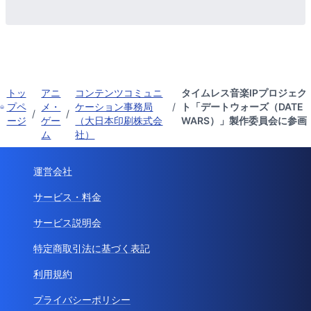
トッ
アニ
コンテンツコミュニ
タイムレス音楽IPプロジェク
プペ
メ・
ケーション事務局
/
ト「デートウォーズ（DATE
/
/
ージ
ゲー
（大日本印刷株式会
WARS）」製作委員会に参画
ム
社）
運営会社
サービス・料金
サービス説明会
特定商取引法に基づく表記
利用規約
プライバシーポリシー