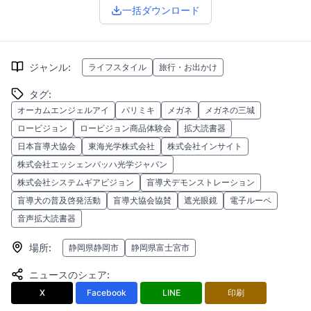
一括ダウンロード
ジャンル
:
ライフスタイル
旅行・お出かけ
タグ
:
オーカムエンジェルアイ
パリミキ
メガネ
メガネの三城
ロービジョン
ロービジョン商品体験会
拡大読書器
日本盲導犬協会
東海光学株式会社
株式会社インサイト
株式会社エッシェンバッハ光学ジャパン
株式会社システムギアビジョン
盲導犬デモンストレーション
盲導犬の普及啓発活動
盲導犬協会協賛
遮光眼鏡
電子ルーペ
音声拡大読書器
場所
:
静岡県静岡市
静岡県富士宮市
ニュースのシェア
:
X
Facebook
LINE
印刷