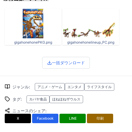
gigahonehonePKG.png
gigahonehonelineup_PC.png
一括ダウンロード
ジャンル
:
アニメ・ゲーム
エンタメ
ライフスタイル
タグ
:
カバヤ食品
ほねほねザウルス
ニュースのシェア
:
X
Facebook
LINE
印刷