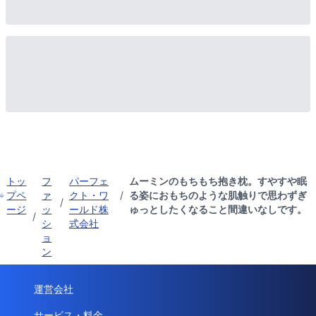
トッ
フ
パーフェ
ムーミンのもちもち抱き枕。すやすや眠
プペ
ァ
クト・ワ
/
る姿におもちのような肌触りで思わずぎ
/
ージ
ッ
ールド株
ゅっとしたくなること間違いなしです。
/
シ
式会社
ョ
ン
運営会社
サービス・料金