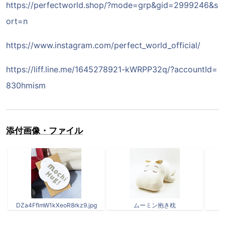
https://perfectworld.shop/?mode=grp&gid=2999246&s
ort=n
https://www.instagram.com/perfect_world_official/
https://liff.line.me/1645278921-kWRPP32q/?accountId=
830hmism
添付画像・ファイル
DZa4FflmW1kXeoR8rkz9.jpg
ムーミン抱き枕