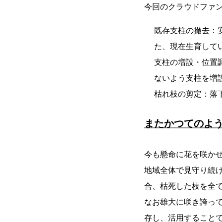
今回のクラウドファ
既存支柱の撤去：
た、現在生育して
支柱の増設・位置
ないよう支柱を増
枯れ枝の剪定：落
またかつてのよ
今も懸命に花を咲か
地域全体で見守り続
合、枯死した枝を全
なお雄大に咲き誇っ
存し、活用すること