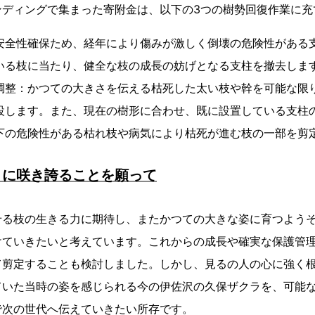
ンディングで集まった寄附金は、以下の3つの樹勢回復作業に充
安全性確保ため、経年により傷みが激しく倒壊の危険性がある
いる枝に当たり、健全な枝の成長の妨げとなる支柱を撤去しま
調整：かつての大きさを伝える枯死した太い枝や幹を可能な限
設します。また、現在の樹形に合わせ、既に設置している支柱
下の危険性がある枯れ枝や病気により枯死が進む枝の一部を剪
うに咲き誇ることを願って
せる枝の生きる力に期待し、またかつての大きな姿に育つよう
けていきたいと考えています。これからの成長や確実な保護管
て剪定することも検討しました。しかし、見るの人の心に強く
ていた当時の姿を感じられる今の伊佐沢の久保ザクラを、可能
で次の世代へ伝えていきたい所存です。