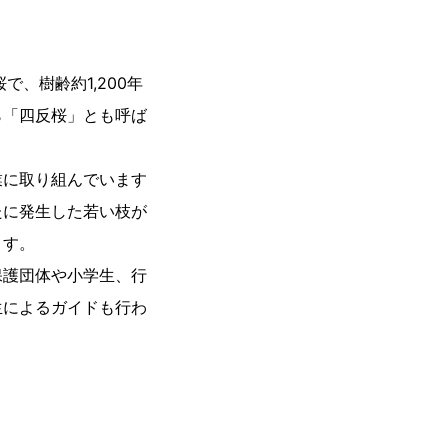
、樹齢約1,200年
ら「四反桜」とも呼ば
業に取り組んでいます
たに発生した若い枝が
ます。
保護団体や小学生、行
生によるガイドも行わ