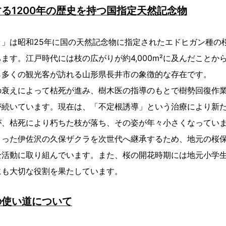
る1200年の歴史を持つ国指定天然記念物
」は昭和25年に国の天然記念物に指定されたエドヒガン種の桜で
ます。江戸時代には枝の広がりが約4,000m²に及んだことか
ら多くの観光客が訪れる山形県長井市の象徴的な存在です。
の衰えによって枯死が進み、樹木医の指導のもとで樹勢回復作
が続いています。現在は、「不定根誘導」という治療により新
が、枯死により朽ちた枝が落ち、その姿が年々小さくなってい
まった伊佐沢の久保ザクラを次世代へ継承するため、地元の桜
全活動に取り組んでいます。また、桜の開花時期には地元小学
にも大切な役割を果たしています。
の使い道について