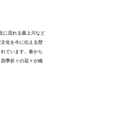
北に流れる最上川など
運文化を今に伝える歴
されています。春から
と四季折々の花々が織