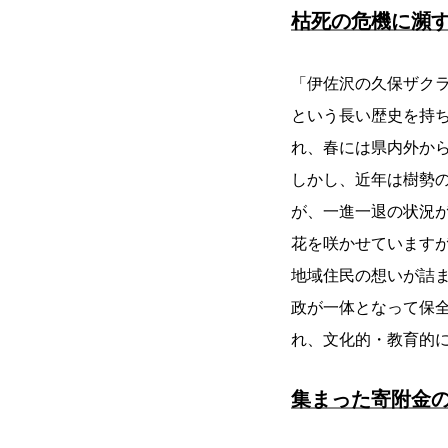
枯死の危機に瀕す
「伊佐沢の久保ザクラ
という長い歴史を持ち
れ、春には県内外か
しかし、近年は樹勢
が、一進一退の状況
花を咲かせています
地域住民の想いが詰
政が一体となって保
れ、文化的・教育的
集まった寄附金