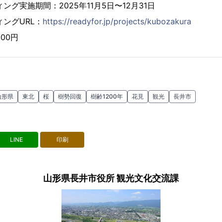
グ実施期間：2025年11月5日〜12月31日
ングURL：
https://readyfor.jp/projects/kubozakura
000円
山形県
東北
桜
樹勢回復
樹齢1200年
花見
観光
長井市
LINE
印刷
山形県長井市役所 観光文化交流課