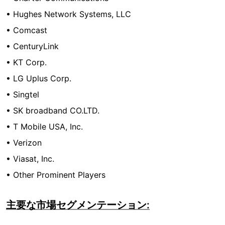
• Hughes Network Systems, LLC
• Comcast
• CenturyLink
• KT Corp.
• LG Uplus Corp.
• Singtel
• SK broadband CO.LTD.
• T Mobile USA, Inc.
• Verizon
• Viasat, Inc.
• Other Prominent Players
主要な市場セグメンテーション: