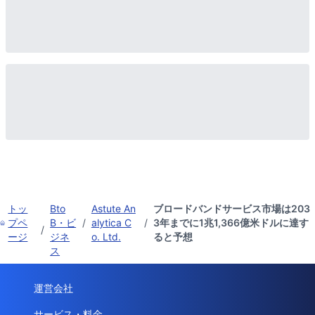
トッ
Bto
Astute An
ブロードバンドサービス市場は203
プペ
B・ビ
/
alytica C
/
3年までに1兆1,366億米ドルに達す
/
ージ
ジネ
o. Ltd.
ると予想
ス
運営会社
サービス・料金