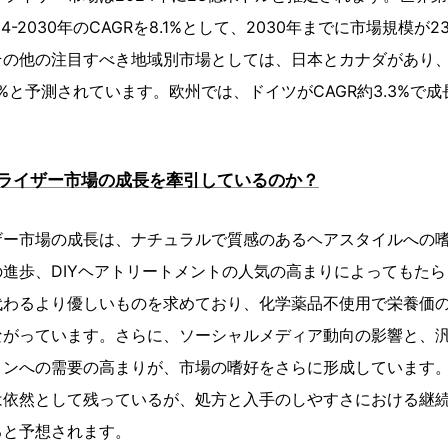
4-2030年のCAGRを8.1%として、2030年までに市場規模が
の他の注目すべき地域別市場としては、日本とカナダがあり、
.1%と予測されています。欧州では、ドイツがCAGR約3.3%で
ライザー市場の成長を牽引しているのか？
ザー市場の成長は、ナチュラルで質感のあるヘアスタイルへの
進歩、DIYヘアトリートメントの人気の高まりによってもた
代わるより優しいものを求めており、化学薬品不使用で栄養価
ながっています。さらに、ソーシャルメディア動向の影響と、
ョンへの需要の高まりが、市場の嗜好をさらに形成しています
は依然として残っているが、処方と入手のしやすさにおける継
ると予想されます。