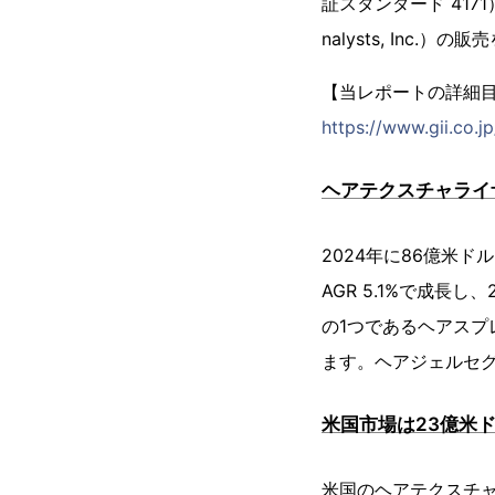
証スタンダード 4171
nalysts, Inc.
【当レポートの詳細
https://www.gii.co.j
ヘアテクスチャライザ
2024年に86億米
AGR 5.1%で成長
の1つであるヘアスプ
ます。ヘアジェルセグ
米国市場は23億米ド
米国のヘアテクスチャ