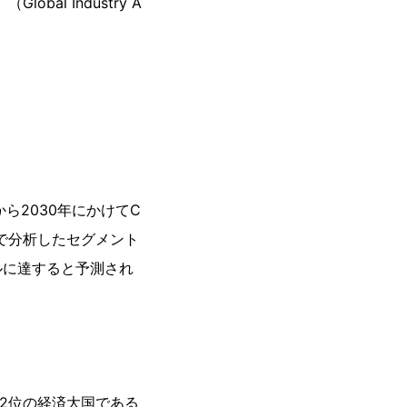
al Industry A
ら2030年にかけてC
トで分析したセグメント
ドルに達すると予測され
第2位の経済大国である