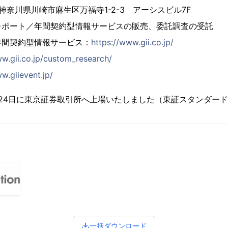
4 神奈川県川崎市麻生区万福寺1-2-3 アーシスビル7F
レポート／年間契約型情報サービスの販売、委託調査の受託
年間契約型情報サービス：
https://www.gii.co.jp/
ww.gii.co.jp/custom_research/
w.giievent.jp/
2月24日に東京証券取引所へ上場いたしました（東証スタンダード市
一括ダウンロード