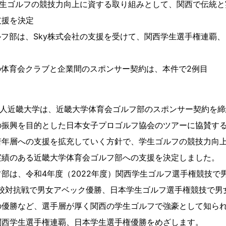
学生ゴルフの競技力向上に資する取り組みとして、関西で伝統
支援を決定
フ部は、Sky株式会社の支援を受けて、関西学生選手権連覇
の体育会クラブと企業間のスポンサー契約は、本件で2例目
法人近畿大学は、近畿大学体育会ゴルフ部のスポンサー契約を締
の振興を目的とした日本女子プロゴルフ協会のツアーに協賛す
若年層への支援を拡充していく方針で、学生ゴルフの競技力向
実績のある近畿大学体育会ゴルフ部への支援を決定しました。
部は、令和4年度（2022年度）関西学生ゴルフ選手権競技で
学校対抗戦で男女アベック優勝、日本学生ゴルフ選手権競技で男
優勝など、選手層が厚く関西の学生ゴルフで強豪として知られ
関西学生選手権連覇、日本学生選手権優勝をめざします。