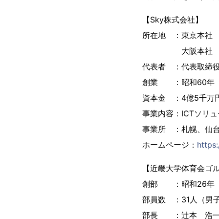
【Sky株式会社】
所在地 ：東京本社 
大阪本社 大阪市淀
代表者 ：代表取締
創業 ：昭和60年（
資本金 ：4億5千万
事業内容：ICTソリ
事業所 ：札幌、仙
ホームページ：
https
【近畿大学体育会ゴ
創部 ：昭和26年（
部員数 ：31人（男子
部長 ：辻本 浩