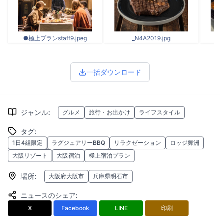
●極上プランstaff9.jpeg
_N4A2019.jpg
一括ダウンロード
ジャンル
:
グルメ
旅行・お出かけ
ライフスタイル
タグ
:
1日4組限定
ラグジュアリーBBQ
リラクゼーション
ロッジ舞洲
大阪リゾート
大阪宿泊
極上宿泊プラン
場所
:
大阪府大阪市
兵庫県明石市
ニュースのシェア
:
X
Facebook
LINE
印刷