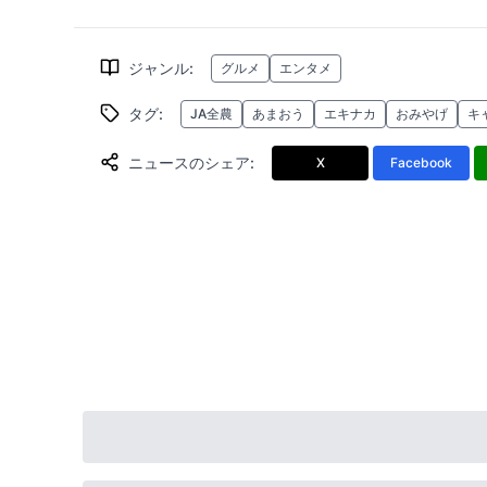
ジャンル
:
グルメ
エンタメ
タグ
:
JA全農
あまおう
エキナカ
おみやげ
キ
ニュースのシェア
:
X
Facebook