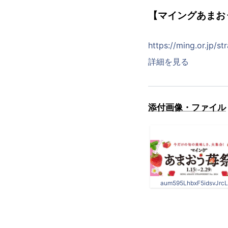
【マイングあまお
https://ming.or.jp/st
詳細を見る
添付画像・ファイル
aum595LhbxF5idsvJrcL