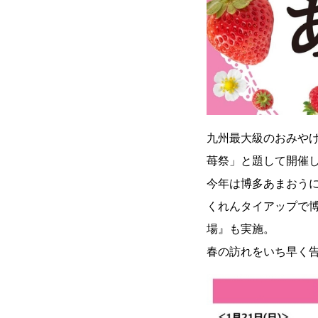
九州最大級のおみやげ
苺祭」と題して開催
今年は博多あまおう
くれんタイアップで博
場』も実施。
春の訪れをいち早く告