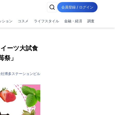
会員登録 / ログイン
ッション
コスメ
ライフスタイル
金融・経済
調査
イーツ大試食
苺祭」
会社博多ステーションビル