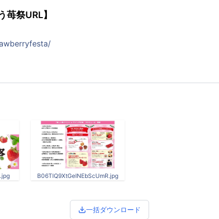
う苺祭URL】
rawberryfesta/
.jpg
B06TlQ9XtGeINEbScUmR.jpg
一括ダウンロード