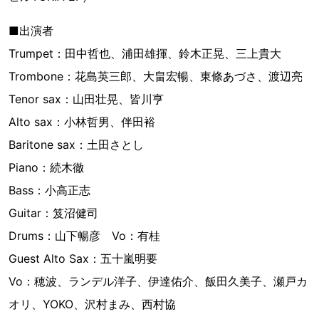
■出演者
Trumpet：田中哲也、浦田雄揮、鈴木正晃、三上貴大
Trombone：花島英三郎、大畠宏暢、東條あづさ、渡辺亮
Tenor sax：山田壮晃、皆川亨
Alto sax：小林哲男、伴田裕
Baritone sax：土田さとし
Piano：続木徹
Bass：小高正志
Guitar：笈沼健司
Drums：山下暢彦 Vo：有桂
Guest Alto Sax：五十嵐明要
Vo：穂波、ランデル洋子、伊達佑介、飯田久美子、瀬戸カ
オリ、YOKO、沢村まみ、西村協