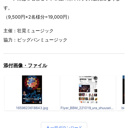
す。
（9,500円×2名様分=19,000円）
主催：壮晃ミュージック
協力：ビッグバンミュージック
添付画像・ファイル
1659623618843.jpg
Flyer_BBM_221019_ura_shuusei2.jpg
big
一括ダウンロード