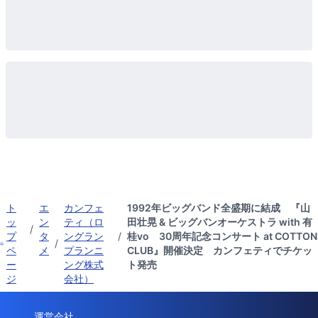
ト
エ
カンフェ
1992年ビッグバンド全盛期に結成 『山
ッ
ン
ティ（ロ
田壮晃 & ビッグバンオーケストラ with 有
/
プ
タ
ングラン
/
桂vo 30周年記念コンサート at COTTON
/
ペ
メ
プランニ
CLUB』開催決定 カンフェティでチケッ
ー
ング株式
ト発売
ジ
会社）
運営会社