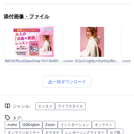
添付画像・ファイル
88050f6cd2dae54da15015b991ba2e18.jpg
cover-SiQcDUgNjzHKp5XpfBIcp6yM6yTZA8OZ.jpeg
一括ダウンロード
ジャンル
:
エンタメ
ライフスタイル
タグ
:
maho
QQEnglish
Zoom
イントネーション
オンライン
オンラインセミナー
カラオケ
シンガーソングライター
セブ島