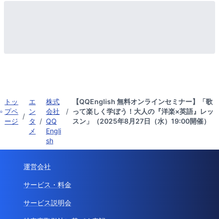
トッ
エ
株式
【QQEnglish 無料オンラインセミナー】「歌
プペ
ン
会社
/
って楽しく学ぼう！大人の『洋楽×英語』レッ
/
ージ
タ
/
QQ
スン」（2025年8月27日（水）19:00開催）
メ
Engli
sh
運営会社
サービス・料金
サービス説明会