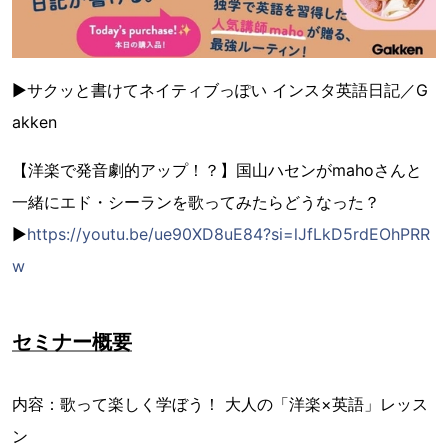
▶︎サクッと書けてネイティブっぽい インスタ英語日記／G
akken
【洋楽で発音劇的アップ！？】国山ハセンがmahoさんと
一緒にエド・シーランを歌ってみたらどうなった？
▶︎
https://youtu.be/ue90XD8uE84?si=lJfLkD5rdEOhPRR
w
セミナー概要
内容：歌って楽しく学ぼう！ 大人の「洋楽×英語」レッス
ン