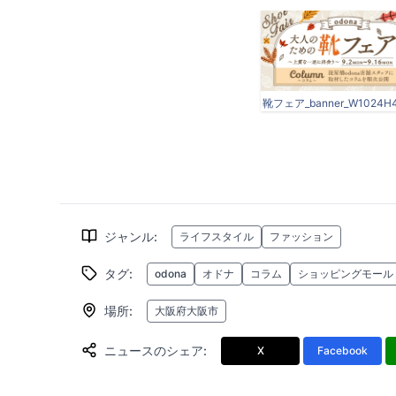
靴フェア_banner_W1024H49
ジャンル
:
ライフスタイル
ファッション
タグ
:
odona
オドナ
コラム
ショッピングモール
場所
:
大阪府大阪市
ニュースのシェア
:
X
Facebook