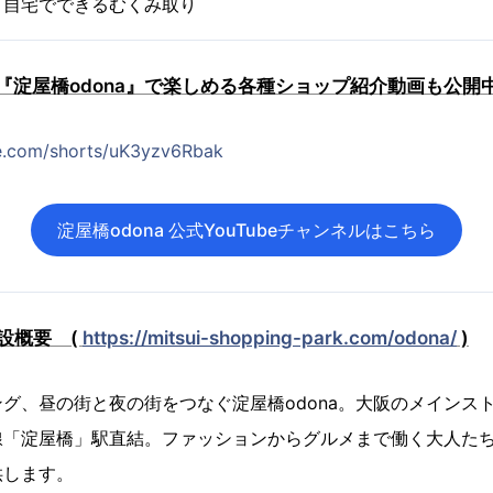
：自宅でできるむくみ取り
『淀屋橋odona』で楽しめる各種ショップ紹介動画も公開
e.com/shorts/uK3yzv6Rbak
淀屋橋odona 公式YouTubeチャンネルはこちら
施設概要 (
https://mitsui-shopping-park.com/odona/
)
グ、昼の街と夜の街をつなぐ淀屋橋odona。大阪のメインス
線「淀屋橋」駅直結。ファッションからグルメまで働く大人た
供します。