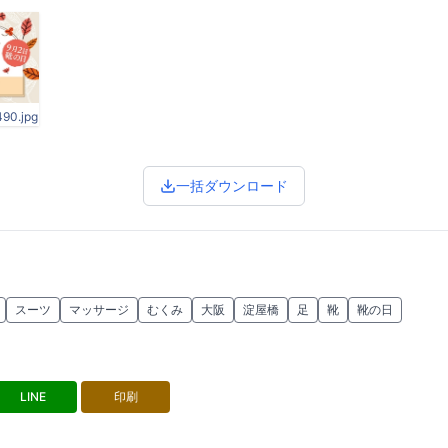
0.jpg
一括ダウンロード
スーツ
マッサージ
むくみ
大阪
淀屋橋
足
靴
靴の日
LINE
印刷