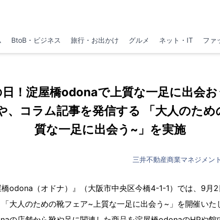
ム
BtoB・ビジネス
旅行・お出かけ
グルメ
ネット・IT
ファ
の日！淀屋橋odonaで上質な一足に出会お
や、コラム記事を発信する 「大人のため
質な一足に出会う~」を実施
三井不動産商業マネジメント
odona（オドナ）』（大阪市中央区今橋4-1-1）では、9月2
、「大人のための靴フェア~上質な一足に出会う~」を開催いた
onaの店舗から靴や足に関連した商品を淀屋橋odonaのHPや