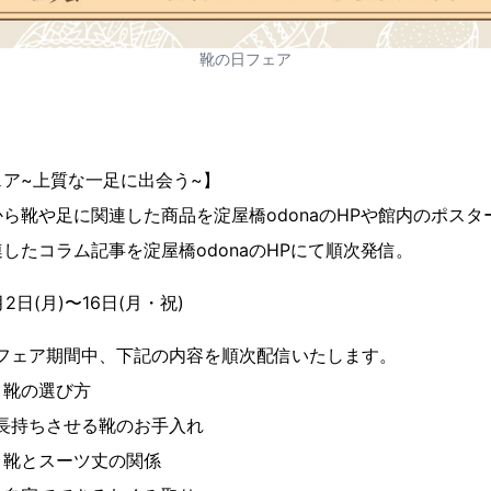
靴の日フェア
ア~上質な一足に出会う~】
舗から靴や足に関連した商品を淀屋橋odonaのHPや館内のポス
したコラム記事を淀屋橋odonaのHPにて順次発信。
2日(月)〜16日(月・祝)
※フェア期間中、下記の内容を順次配信いたします。
う靴の選び方
KA：長持ちさせる靴のお手入れ
：靴とスーツ丈の関係