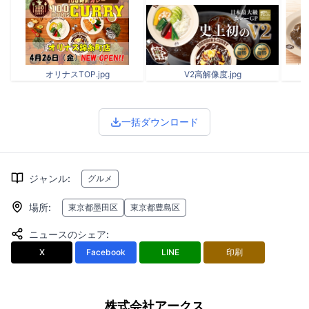
オリナスTOP.jpg
V2高解像度.jpg
一括ダウンロード
ジャンル
:
グルメ
場所
:
東京都墨田区
東京都豊島区
ニュースのシェア
:
X
Facebook
LINE
印刷
株式会社アークス