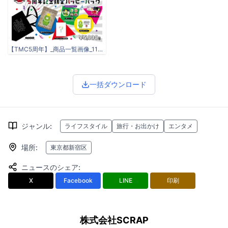
【TMC5周年】_商品一覧画像_1128.jpg
一括ダウンロード
ジャンル
:
ライフスタイル
旅行・お出かけ
エンタメ
場所
:
東京都新宿区
ニュースのシェア
:
X
Facebook
LINE
印刷
株式会社SCRAP