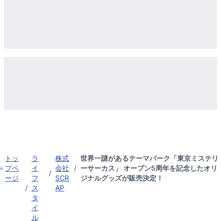
トッ
ラ
株式
世界一謎があるテーマパーク「東京ミステリ
プペ
イ
会社
/
ーサーカス」 オープン5周年を記念したオリ
/
ージ
フ
SCR
ジナルグッズが販売決定！
/
ス
AP
タ
イ
ル