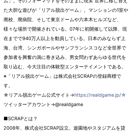
ム」。そのフォーマットをそのままに現実 世界に移し替え
た大胆な遊びが「リアル脱出ゲーム」。マンションの1室や
廃校、廃病院、そして東京ドームや六本木ヒルズなど、
様々な場所で開催されている。07年に初開催して以降、現
在までで940万人以上を動員している。日本のみならず上
海、台湾、シンガポールやサンフランシスコなど全世界で
参加者を興奮の渦に巻き込み、男女問わずあらゆる世代を
取り込む、今大注目の体験型エンターテイメントである。
※「リアル脱出ゲーム」は株式会社SCRAPの登録商標で
す。
☆リアル脱出ゲーム公式サイト→
https://realdgame.jp/☆
ツイッターアカウント→@realdgame
■SCRAPとは？
2008年、株式会社SCRAP設立。遊園地やスタジアムを貸