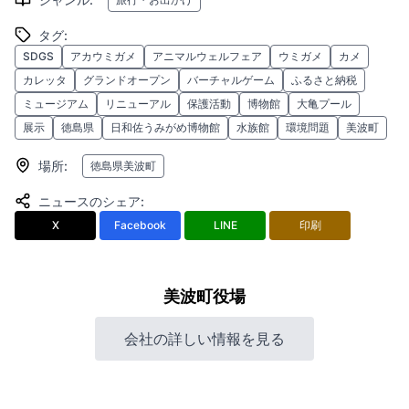
タグ
:
SDGS
アカウミガメ
アニマルウェルフェア
ウミガメ
カメ
カレッタ
グランドオープン
バーチャルゲーム
ふるさと納税
ミュージアム
リニューアル
保護活動
博物館
大亀プール
展示
徳島県
日和佐うみがめ博物館
水族館
環境問題
美波町
場所
:
徳島県美波町
ニュースのシェア
:
X
Facebook
LINE
印刷
美波町役場
会社の詳しい情報を見る