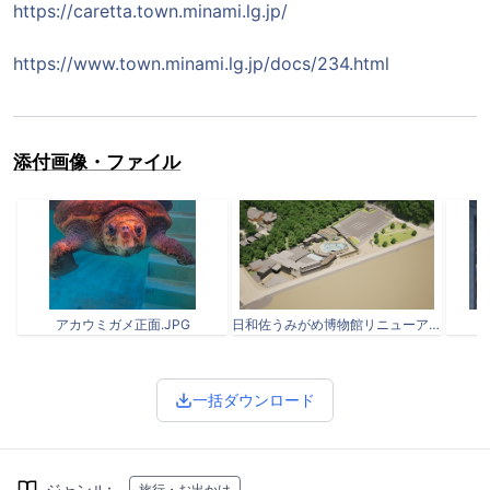
https://caretta.town.minami.lg.jp/
https://www.town.minami.lg.jp/docs/234.html
添付画像・ファイル
アカウミガメ正面.JPG
日和佐うみがめ博物館リニューアルパース図（予定）.png
一括ダウンロード
ジャンル
:
旅行・お出かけ