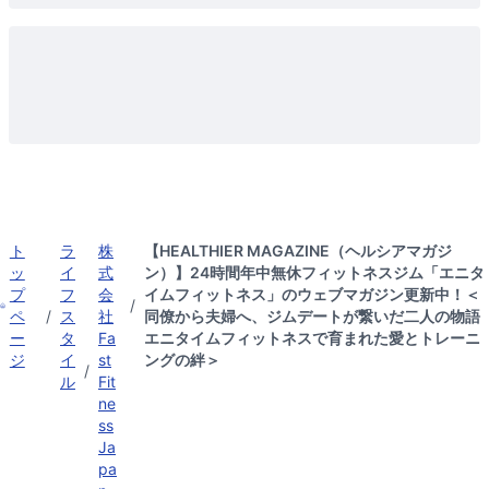
ト
ラ
株
【HEALTHIER MAGAZINE（ヘルシアマガジ
ッ
イ
式
ン）】24時間年中無休フィットネスジム「エニタ
プ
フ
会
イムフィットネス」のウェブマガジン更新中！＜
/
ペ
/
ス
社
同僚から夫婦へ、ジムデートが繋いだ二人の物語
ー
タ
Fa
エニタイムフィットネスで育まれた愛とトレーニ
ジ
イ
st
ングの絆＞
/
ル
Fit
ne
ss
Ja
pa