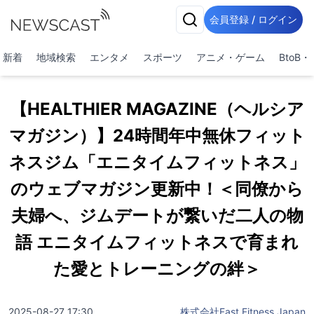
会員登録 / ログイン
新着
地域検索
エンタメ
スポーツ
アニメ・ゲーム
BtoB
【HEALTHIER MAGAZINE（ヘルシア
マガジン）】24時間年中無休フィット
ネスジム「エニタイムフィットネス」
のウェブマガジン更新中！＜同僚から
夫婦へ、ジムデートが繋いだ二人の物
語 エニタイムフィットネスで育まれ
た愛とトレーニングの絆＞
2025-08-27 17:30
株式会社Fast Fitness Japan