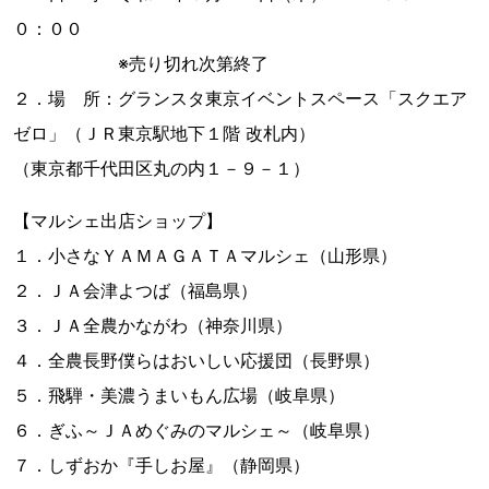
０：００
※売り切れ次第終了
２．場 所：グランスタ東京イベントスペース「スクエア
ゼロ」（ＪＲ東京駅地下１階 改札内）
（東京都千代田区丸の内１－９－１）
【マルシェ出店ショップ】
１．小さなＹＡＭＡＧＡＴＡマルシェ（山形県）
２．ＪＡ会津よつば（福島県）
３．ＪＡ全農かながわ（神奈川県）
４．全農長野僕らはおいしい応援団（長野県）
５．飛騨・美濃うまいもん広場（岐阜県）
６．ぎふ～ＪＡめぐみのマルシェ～（岐阜県）
７．しずおか『手しお屋』（静岡県）