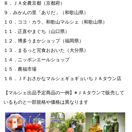
８．ＪＡ全農京都（京都府）
９．みかんの里「ありだ」（和歌山県）
１０．ココ・カラ。和歌山マルシェ（和歌山県）
１１．正直やまぐち（山口県）
１２．博多うまかショップ（福岡県）
１３．まるっと完食おおいた（大分県）
１４．ニッポンエールショップ
１５．農福市場
１６．ＪＦおさかなマルシェギョギョいちＪＡタウン店
【マルシェ出品予定商品の一例】※ＪＡタウンで販売して
いるものと一部規格や価格は異なります