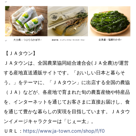
【ＪＡタウン】
ＪＡタウンは、全国農業協同組合連合会(ＪＡ全農)が運営
する産地直送通販サイトです。「おいしい日本と暮らそ
う。」をテーマに、「ＪＡタウン」に出店する全国の農協
（ＪＡ）などが、各産地で育まれた旬の農畜産物や特産品
を、インターネットを通じてお客さまに直接お届けし、食
を通じて豊かな暮らしの実現を目指しています。ＪＡタウ
ンイメージキャラクターは「じぇー太」。
ＵＲＬ：
https://www.ja-town.com/shop/f/f0