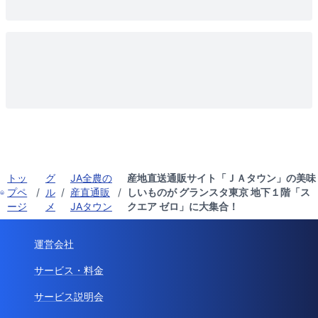
トッ
グ
JA全農の
産地直送通販サイト「ＪＡタウン」の美味
プペ
/
ル
/
産直通販
/
しいものが グランスタ東京 地下１階「ス
ージ
メ
JAタウン
クエア ゼロ」に大集合！
運営会社
サービス・料金
サービス説明会