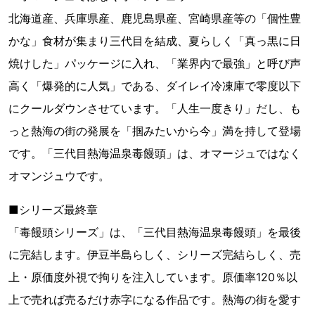
北海道産、兵庫県産、鹿児島県産、宮崎県産等の「個性豊
かな」食材が集まり三代目を結成、夏らしく「真っ黒に日
焼けした」パッケージに入れ、「業界内で最強」と呼び声
高く「爆発的に人気」である、ダイレイ冷凍庫で零度以下
にクールダウンさせています。「人生一度きり」だし、も
っと熱海の街の発展を「掴みたいから今」満を持して登場
です。「三代目熱海温泉毒饅頭」は、オマージュではなく
オマンジュウです。
■シリーズ最終章
「毒饅頭シリーズ」は、「三代目熱海温泉毒饅頭」を最後
に完結します。伊豆半島らしく、シリーズ完結らしく、売
上・原価度外視で拘りを注入しています。原価率120％以
上で売れば売るだけ赤字になる作品です。熱海の街を愛す