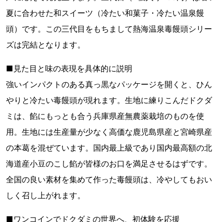
夏に合わせた和スイーツ（冷たい和菓子・冷たい温泉饅
頭）です。この三代目をもちまして熱海温泉毒饅頭シリー
ズは完結となります。
■見た目と味の表現を具体的に説明
強いインパクトのある真っ黒なパッケージを開くと、ひん
やりと冷たい毒饅頭が現れます。生地に練りこんだドクダ
ミは、餡にもっとも合う兵庫県産無農薬栽培のものを使
用。生地には生産量が少なく高価な鹿児島県産と宮崎県産
の本葛を混ぜています。国内最上級であり国内最高額の北
海道産小豆のこし餡が皆様のお口を満足させるはずです。
全国の良い素材を集めて作った毒饅頭は、冷やしてもおい
しく召し上がれます。
■ワンコインでドクダミの世界へ、初体験を応援