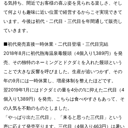
る気持ち、間近でお客様の喜ぶ姿を見られる楽しさ、そし
て何よりも趣味に近い位置で経営するからこそ実現できて
います。今後は初代・二代目・三代目を年間通して販売し
ていきます。
■初代発売直後一時休業・二代目登場・三代目完結
2018年8月に初代熱海温泉毒饅頭（4個入り1,389円）を発
売、その独特のネーミングとドクダミを入れた饅頭という
ことで大きな反響を呼びました。生産が追いつかず、その
年の9月には一時休業し、増産体制を整えたほどです。
翌2019年1月にはドクダミの量を4分の1に抑えた二代目（4
個入り1,389円）を発売。こちらは食べやすさもあって、そ
の人気を不動のものとしました。
「やっぱり出た三代目」、「来ると思った三代目」という
声に応えて発売至ります。三代目（4個入り463円）は暑い