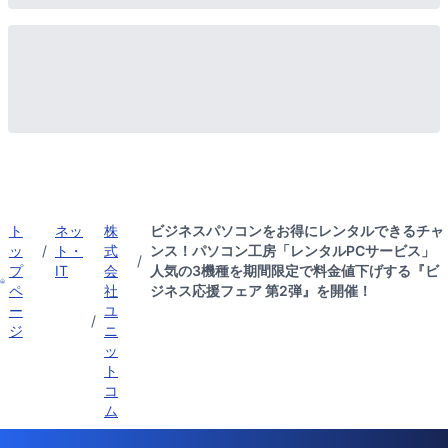
ト
ネッ
株
ビジネスパソコンをお得にレンタルできるチャ
ッ
/
ト・
式
ンス！パソコン工房「レンタルPCサービス」
/
プ
IT
会
人気の3機種を期間限定で料金値下げする『ビ
ペ
社
ジネス応援フェア 第2弾』を開催！
ー
ユ
/
ジ
ニ
ッ
ト
コ
ム