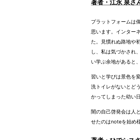
著者・江永 泉さ
プラットフォームは
思います。インター
た。見慣れぬ路地や
し、私は気づかされ
い学ぶ余地があると
習いと学びは景色を
洗トイレがないとど
かってしまった幼い
闇の自己啓発会は人
せたのはnoteを始