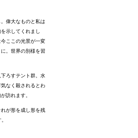
も。偉大なものと私は
知を示してくれまし
は今ここの光景が一変
うに。世界の別様を習
見下ろすテント群。水
何気なく殺されるとわ
知が訪れます。
それが形を成し形を残
す。