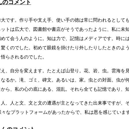
んのコメント
偉大です。作り手や支え手、使い手の徳は常に問われるとして
ネットは広大で、図書館や書店がそうであったように、私に未
初めて会う人のように。知は力で、記憶はメディアです。時に
、驚くのでした。初めて眼鏡を掛けたり外したりしたときのよ
、悟らされるのでした。
変え、自分を変えます。たとえば山登り。花、岩、虫。雲海を
うなるか。滝、ゴミ、碑文。あるいは、家。虫との対面。虫が
日から、私の心の底にある、混乱。それら全ても記憶であり、
と人、人と文、文と文の遭遇が主となってきた出来事ですが、
め様々なプラットフォームがあったからで、私は恩を感じていま