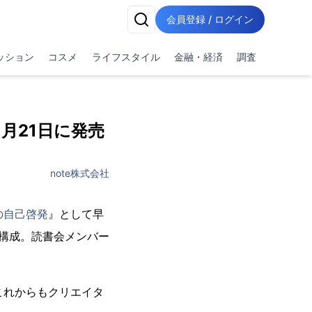
会員登録 / ログイン
ッション
コスメ
ライフスタイル
金融・経済
調査
月21日に発売
note株式会社
の自己啓発
』として早
え構成。読書会メンバー
これからもクリエイタ