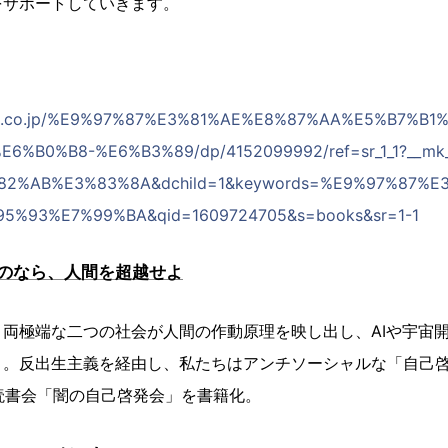
をサポートしていきます。
zon.co.jp/%E9%97%87%E3%81%AE%E8%87%AA%E5%B7%B
6%B0%B8-%E6%B3%89/dp/4152099992/ref=sr_1_1?__m
2%AB%E3%83%8A&dchild=1&keywords=%E9%97%87%E
5%93%E7%99%BA&qid=1609724705&s=books&sr=1-1
のなら、人間を超越せよ
両極端な二つの社会が人間の作動原理を映し出し、AIや宇宙
く。反出生主義を経由し、私たちはアンチソーシャルな「自己
載読書会「闇の自己啓発会」を書籍化。