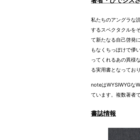
著者・ひでシス
私たちのアングラな
するスペクタクルを
て新たなる自己啓発
もなくちっぽけで儚
ってくれるあの異様
る実用書となってお
noteはWYSIW
ています。複数著者
書誌情報