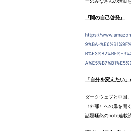
ーのみなさんの活動
『闇の自己啓発』
https://www.ama
9%BA-%E6%B1%9F%E
B%E3%82%BF%E3%8
A%E5%B7%B1%E5%9
「自分を変えたい」
ダークウェブと中国、
〈外部〉への扉を開
話題騒然のnote連