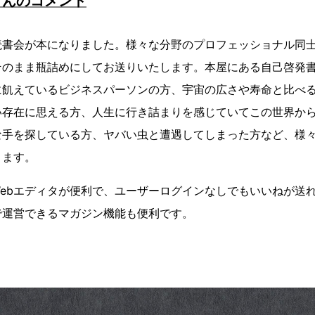
さんのコメント
読書会が本になりました。様々な分野のプロフェッショナル同
そのまま瓶詰めにしてお送りいたします。本屋にある自己啓発
に飢えているビジネスパーソンの方、宇宙の広さや寿命と比べ
い存在に思える方、人生に行き詰まりを感じていてこの世界か
な手を探している方、ヤバい虫と遭遇してしまった方など、様
ります。
YGなWebエディタが便利で、ユーザーログインなしでもいいねが
で運営できるマガジン機能も便利です。