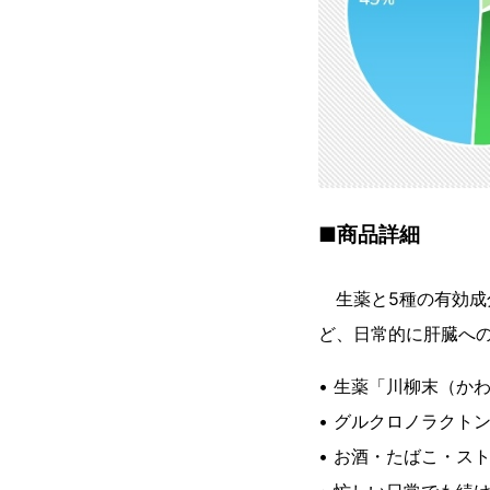
■商品詳細
生薬と5種の有効成
ど、日常的に肝臓へ
• 生薬「川柳末（か
• グルクロノラクト
• お酒・たばこ・ス