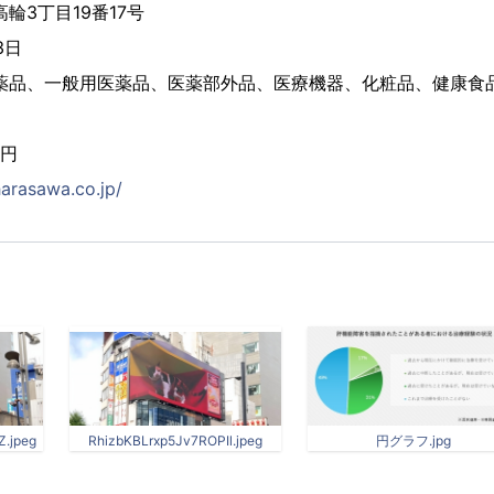
輪3丁目19番17号
3日
医薬品、一般用医薬品、医薬部外品、医療機器、化粧品、健康食
0円
arasawa.co.jp/
.jpeg
RhizbKBLrxp5Jv7ROPIl.jpeg
円グラフ.jpg