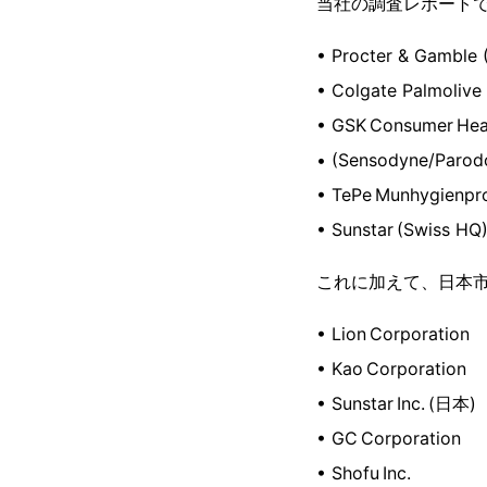
当社の調査レポート
• Procter & Gamble (
• Colgate Palmolive
• GSK Consumer Hea
• (Sensodyne/Parod
• TePe Munhygienpr
• Sunstar (Swiss HQ
これに加えて、日本市
• Lion Corporation
• Kao Corporation
• Sunstar Inc. (日本)
• GC Corporation
• Shofu Inc.