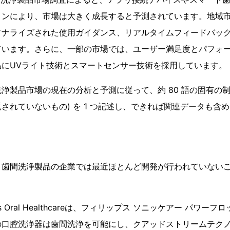
ョンにより、市場は大きく成長すると予測されています。地域
ソナライズされた使用ガイダンス、リアルタイムフィードバッ
ています。さらに、一部の市場では、ユーザー満足度とパフォ
品にUVライト技術とスマートセンサー技術を採用しています。
浄製品市場の現在の分析と予測に従って、約 80 語の固有の制
されていないもの) を 1 つ記述し、できれば関連データも含
、歯間洗浄製品の企業では最近ほとんど開発が行われていない
lips Oral Healthcareは、フィリップス ソニッケアー パワー
の口腔洗浄器は歯間洗浄を可能にし、クアッドストリームテク