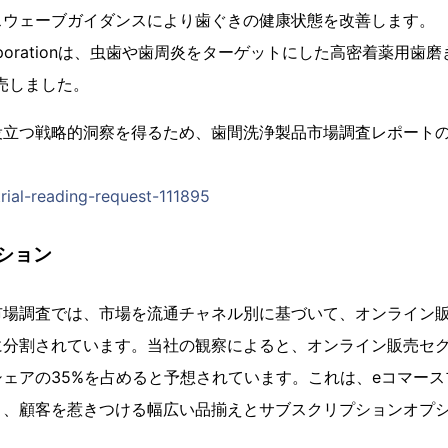
スウェーブガイダンスにより歯ぐきの健康状態を改善します。
n Corporationは、虫歯や歯周炎をターゲットにした高密着薬用
売しました。
役立つ戦略的洞察を得るため、歯間洗浄製品市場調査レポート
trial-reading-request-111895
ション
市場調査では、市場を流通チャネル別に基づいて、オンライン
に分割されています。当社の観察によると、オンライン販売セ
ェアの35%を占めると予想されています。これは、eコマー
と、顧客を惹きつける幅広い品揃えとサブスクリプションオプ