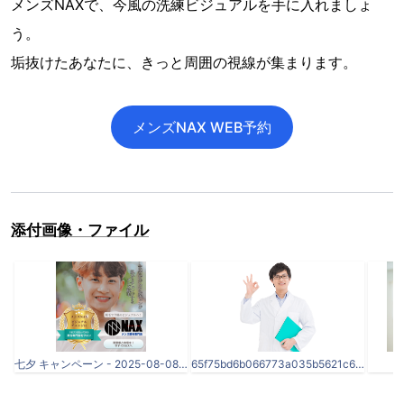
メンズNAXで、今風の洗練ビジュアルを手に入れましょ
う。
垢抜けたあなたに、きっと周囲の視線が集まります。
メンズNAX WEB予約
添付画像・ファイル
七夕 キャンペーン - 2025-08-08T144430.230.png
65f75bd6b066773a035b5621c63fe477-1.png
p