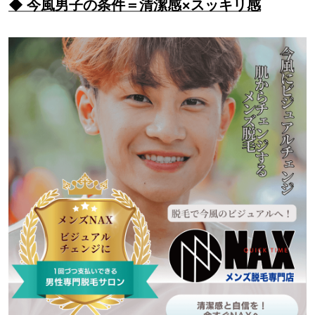
◆ 今風男子の条件＝清潔感×スッキリ感