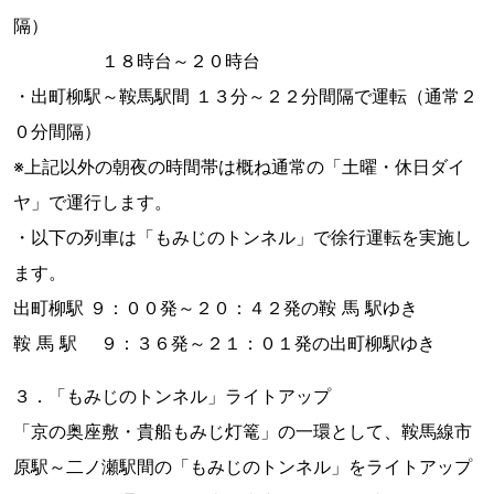
隔）
１８時台～２０時台
・出町柳駅～鞍馬駅間 １３分～２２分間隔で運転（通常２
０分間隔）
※上記以外の朝夜の時間帯は概ね通常の「土曜・休日ダイ
ヤ」で運行します。
・以下の列車は「もみじのトンネル」で徐行運転を実施し
ます。
出町柳駅 ９：００発～２０：４２発の鞍 馬 駅ゆき
鞍 馬 駅 ９：３６発～２１：０１発の出町柳駅ゆき
３．「もみじのトンネル」ライトアップ
「京の奥座敷・貴船もみじ灯篭」の一環として、鞍馬線市
原駅～二ノ瀬駅間の「もみじのトンネル」をライトアップ