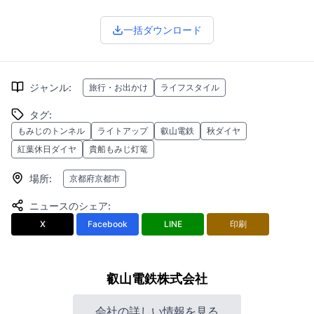
一括ダウンロード
ジャンル
:
旅行・お出かけ
ライフスタイル
タグ
:
もみじのトンネル
ライトアップ
叡山電鉄
秋ダイヤ
紅葉休日ダイヤ
貴船もみじ灯篭
場所
:
京都府京都市
ニュースのシェア
:
X
Facebook
LINE
印刷
叡山電鉄株式会社
会社の詳しい情報を見る