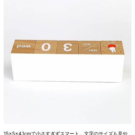
15×5×4.1cmで小さすぎずスマート。文字のサイズも見や