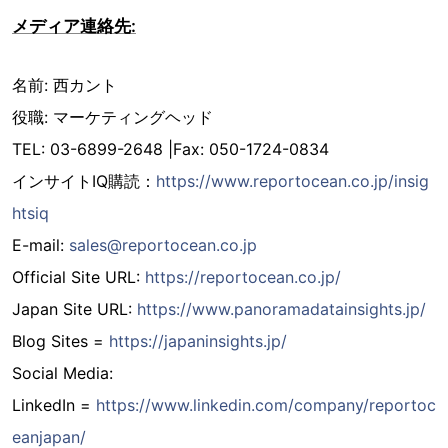
メディア連絡先:
名前: 西カント
役職: マーケティングヘッド
TEL: 03-6899-2648 |Fax: 050-1724-0834
インサイトIQ購読：
https://www.reportocean.co.jp/insig
htsiq
E-mail:
sales@reportocean.co.jp
Official Site URL:
https://reportocean.co.jp/
Japan Site URL:
https://www.panoramadatainsights.jp/
Blog Sites =
https://japaninsights.jp/
Social Media:
LinkedIn =
https://www.linkedin.com/company/reportoc
eanjapan/