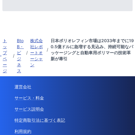
ト
Bto
株式会
日本ポリオレフィン市場は2033年までに19
ッ
B・
社レポ
0.5億ドルに急増する見込み、持続可能なパ
/
プ
ビ
/
ートオ
ッケージングと自動車用ポリマーの技術革
/
ペ
ジ
ーシャ
新が牽引
ー
ネ
ン
ジ
ス
運営会社
サービス・料金
サービス説明会
特定商取引法に基づく表記
利用規約