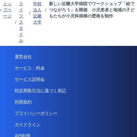
トッ
ラ
学校
新しい近畿大学病院でワークショップ「絵で
プペ
イ
法人
/
つながろう」を開催 小児患者と地域の子ど
/
ージ
フ
近畿
もたちが小児科病棟の壁画を制作
/
ス
大学
タ
イ
ル
運営会社
サービス・料金
サービス説明会
特定商取引法に基づく表記
利用規約
プライバシーポリシー
ガイドライン
API利用