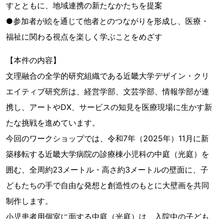
すとともに、地域連携の新たなかたちを提案
●参加者が絵を通じて他者とのつながりを形成し、医療・
福祉に関わる視点を楽しく学ぶことをめざす
【本件の内容】
文理融合の全学的研究組織である近畿大学デザイン・クリ
エイティブ研究所は、経営学部、文芸学部、情報学部が連
携し、アートやDX、サービスの知見を医療現場に生かす新
たな挑戦を進めています。
今回のワークショップでは、令和7年（2025年）11月に新
築移転する近畿大学病院の診療棟小児科の中庭（光庭）を
囲む、全周約23メートル・高さ約3メートルの壁面に、子
どもたちの手で自由な発想と創造性のもとに大壁画を共同
制作します。
小児患者用個室に面する中庭（光庭）は、入院中の子ども