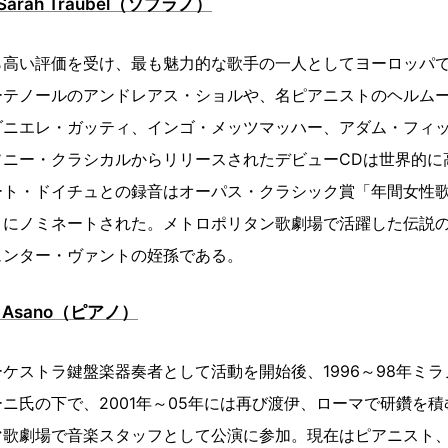
rah Traubel（ソプラノ）
ら高い評価を受け、最も魅力的な歌手の一人としてヨーロッパ
ーテノールのアンドレアス・ショルや、名ピアニストのヘルム
ダニエレ・ガッティ、インゴ・メッツマッハー、アダム・フィ
ニー・クラシカルからリリースされたデビューCDは世界的に高
ート・ドイチュとの録音はオーパス・クラシック賞「年間女性
」にノミネートされた。メトロポリタン歌劇場で活躍した伝説
ュンター・ヴァントの姪孫である。
 Asano（ピアノ）
ケストラ鍵盤楽器奏者として活動を開始後、1996～98年ミ
ニ氏の下で、2001年～05年には再び渡伊、ローマで研鑽を
マ歌劇場で音楽スタッフとして公演に参加。現在はピアニスト