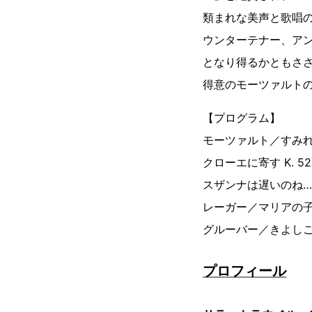
類まれな美声と歌唱
ウンターテナー、ア
となり得るかともさ
得意のモーツァルト
【プログラム】
モーツァルト／すみれ 
クローエに寄す K. 
スザンナは遅いのね…
レーガー／マリアの子守
グルーバー／きよしこ
プロフィール