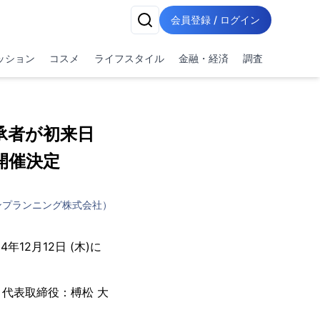
会員登録 / ログイン
ッション
コスメ
ライフスタイル
金融・経済
調査
継承者が初来日
開催決定
ンプランニング株式会社）
2月12日 (木)に
代表取締役：榑松 大