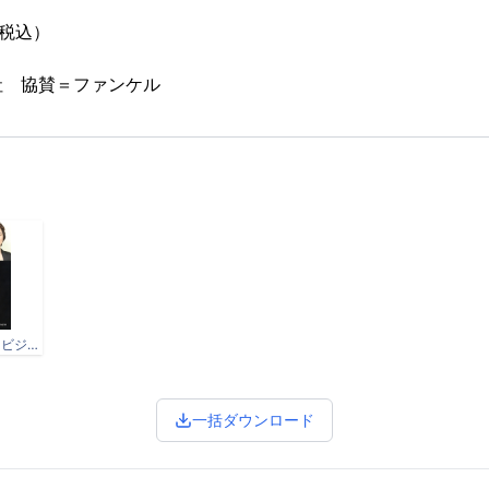
（税込）
社 協賛＝ファンケル
第553回ミューズサロンキービジュアル.jpg
一括ダウンロード