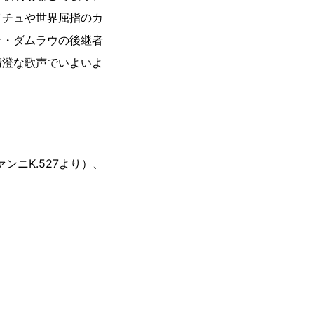
イチュや世界屈指のカ
ナ・ダムラウの後継者
清澄な歌声でいよいよ
ァンニK.527より）、