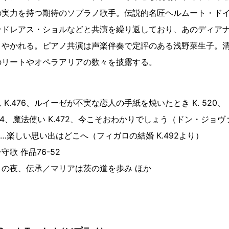
の実力を持つ期待のソプラノ歌手。伝説的名匠ヘルムート・ド
ンドレアス・ショルなどと共演を繰り返しており、あのディア
さやかれる。ピアノ共演は声楽伴奏で定評のある浅野菜生子。
のリートやオペラアリアの数々を披露する。
K.476、ルイーゼが不実な恋人の手紙を焼いたとき K. 520、
524、魔法使い K.472、今こそおわかりでしょう（ドン・ジョヴ
…楽しい思い出はどこへ（フィガロの結婚 K.492より）
歌 作品76-52
の夜、伝承／マリアは茨の道を歩み ほか