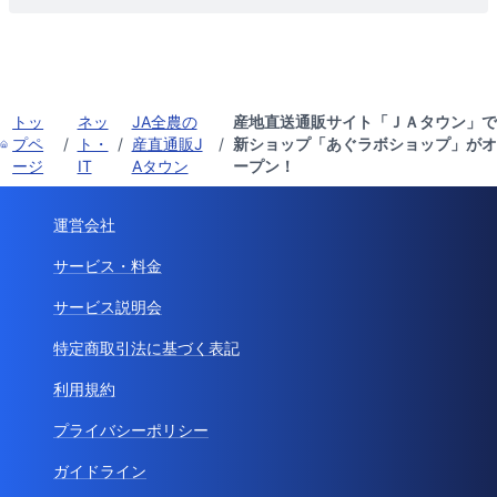
トッ
ネッ
JA全農の
産地直送通販サイト「ＪＡタウン」で
プペ
/
ト・
/
産直通販J
/
新ショップ「あぐラボショップ」がオ
ージ
IT
Aタウン
ープン！
運営会社
サービス・料金
サービス説明会
特定商取引法に基づく表記
利用規約
プライバシーポリシー
ガイドライン