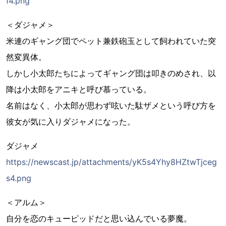
f4.png
＜ダジャメ＞
米連のギャング団でペット兼鉄砲玉として飼われていた突
然変異体。
しかし小太郎たちによってギャング団は叩きのめされ、以
降は小太郎をアニキと呼び慕っている。
名前はなく、小太郎が思わず呟いた駄ザメという呼び方を
彼女が気に入りダジャメになった。
ダジャメ
https://newscast.jp/attachments/yK5s4Yhy8HZtwTjceg
s4.png
＜アルム＞
自分を恋のキューピッドだと思い込んでいる夢魔。