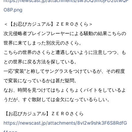
https://newscast.jp/attachments/sw3OQ5m0jFD2dtwQF
O8P.png
＜【お忍びカジュアル】ＺＥＲＯさくら＞
次元侵略者ブレインフレーヤーによる騒動の結果こちらの
世界に来てしまった別次元のさくら。
こちらの世界のさくらと遭遇しないように注意しつつ、も
との世界に戻る方法を探している。
一応“変装”と称してサングラスをつけているが、その程度
で変装になっているかは甚だ疑問。
なお、時間を見つけてはちょくちょくバイトをしているよ
うだが、すぐ散財しては金欠になっているらしい。
【お忍びカジュアル】ＺＥＲＯさくら
https://newscast.jp/attachments/8vI2w9shk3F6S8RdfG