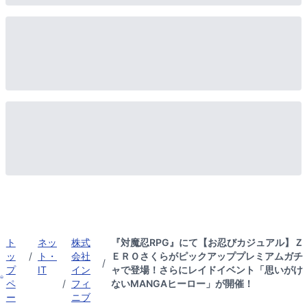
ト
ネッ
株式
『対魔忍RPG』にて【お忍びカジュアル】Ｚ
ッ
/
ト・
会社
ＥＲＯさくらがピックアッププレミアムガチ
/
プ
IT
イン
ャで登場！さらにレイドイベント「思いがけ
ペ
/
フィ
ないMANGAヒーロー」が開催！
ー
ニブ