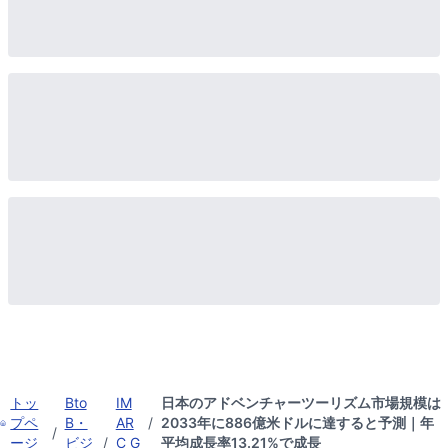
トッ
Bto
IM
日本のアドベンチャーツーリズム市場規模は
プペ
B・
AR
/
2033年に886億米ドルに達すると予測｜年
/
ージ
ビジ
/
C G
平均成長率13.21%で成長