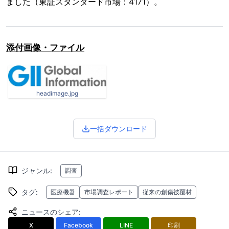
ました（東証スタンダード市場：4171）。
添付画像・ファイル
headimage.jpg
一括ダウンロード
ジャンル
:
調査
タグ
:
医療機器
市場調査レポート
従来の創傷被覆材
ニュースのシェア
:
X
Facebook
LINE
印刷