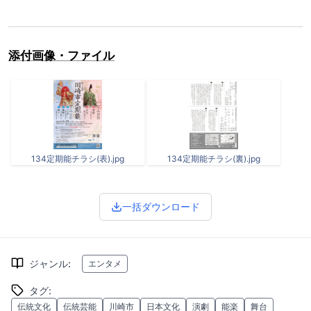
添付画像・ファイル
134定期能チラシ(表).jpg
134定期能チラシ(裏).jpg
一括ダウンロード
ジャンル
:
エンタメ
タグ
:
伝統文化
伝統芸能
川崎市
日本文化
演劇
能楽
舞台