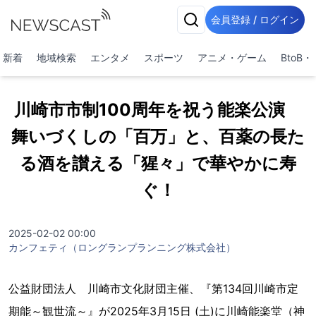
会員登録 / ログイン
新着
地域検索
エンタメ
スポーツ
アニメ・ゲーム
BtoB
川崎市市制100周年を祝う能楽公演
舞いづくしの「百万」と、百薬の長た
る酒を讃える「猩々」で華やかに寿
ぐ！
2025-02-02 00:00
カンフェティ（ロングランプランニング株式会社）
公益財団法人 川崎市文化財団主催、『第134回川崎市定
期能～観世流～』が2025年3月15日 (土)に川崎能楽堂（神