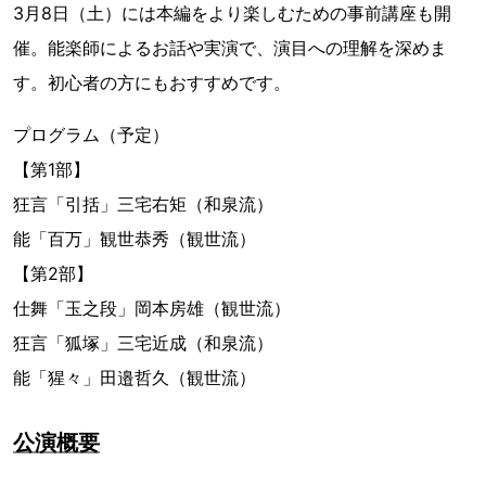
3月8日（土）には本編をより楽しむための事前講座も開
催。能楽師によるお話や実演で、演目への理解を深めま
す。初心者の方にもおすすめです。
プログラム（予定）
【第1部】
狂言「引括」三宅右矩（和泉流）
能「百万」観世恭秀（観世流）
【第2部】
仕舞「玉之段」岡本房雄（観世流）
狂言「狐塚」三宅近成（和泉流）
能「猩々」田邉哲久（観世流）
公演概要