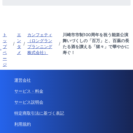
ト
エ
カンフェティ
川崎市市制100周年を祝う能楽公演
ッ
ン
（ロングラン
舞いづくしの「百万」と、百薬の長
/
/
/
プ
タ
プランニング
たる酒を讃える「猩々」で華やかに
ペ
メ
株式会社）
寿ぐ！
ー
ジ
運営会社
サービス・料金
サービス説明会
特定商取引法に基づく表記
利用規約