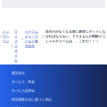
トッ
ラ
パーフェ
自分のがなくなる前に絶対にゲットしな
プペ
イ
クト・ワ
/
ければならない、ドラえもんの悶絶イニ
/
ージ
フ
ールド株
シャルチャームは、、これだ！！！
/
ス
式会社
タ
イ
ル
運営会社
サービス・料金
サービス説明会
特定商取引法に基づく表記