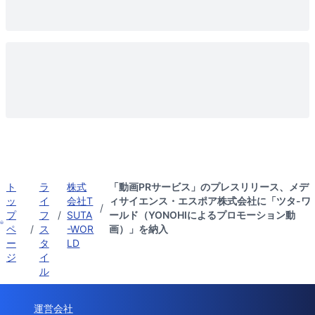
ト
ラ
株式
「動画PRサービス」のプレスリリース、メデ
ッ
イ
会社T
ィサイエンス・エスポア株式会社に「ツタ-ワ
/
プ
フ
/
SUTA
ールド（YONOHIによるプロモーション動
ペ
/
ス
-WOR
画）」を納入
ー
タ
LD
ジ
イ
ル
運営会社