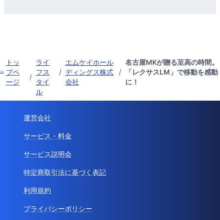
トッ
ライ
エムケイホール
名古屋MKが贈る至高の時間。
プペ
フス
/
ディングス株式
/
「レクサスLM」で移動を感動
/
ージ
タイ
会社
に！
ル
運営会社
サービス・料金
サービス説明会
特定商取引法に基づく表記
利用規約
プライバシーポリシー