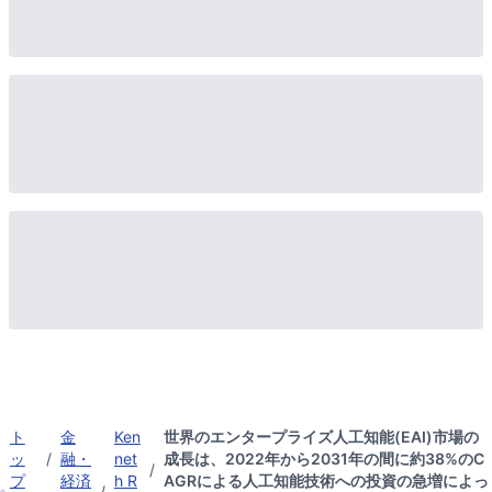
ト
金
Ken
世界のエンタープライズ人工知能(EAI)市場の
ッ
/
融・
net
成長は、2022年から2031年の間に約38%のC
/
プ
経済
h R
AGRによる人工知能技術への投資の急増によっ
/