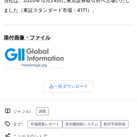
当社は、2020年12月24日に東京証券取引所へ上場いたし
ました（東証スタンダード市場：4171）。
添付画像・ファイル
headimage.jpg
一括ダウンロード
ジャンル
:
調査
タグ
:
市場調査レポート
潜水艦戦闘システム
航空宇宙防衛
ニュースのシェア
: