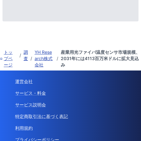
トッ
調
YH Rese
産業用光ファイバ温度センサ市場規模、
/
プペ
査
/
arch株式
/
2031年には4113百万米ドルに拡大見込
ージ
会社
み
運営会社
サービス・料金
サービス説明会
特定商取引法に基づく表記
利用規約
プライバシーポリシー