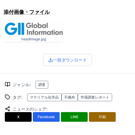
添付画像・ファイル
headimage.jpg
一括ダウンロード
ジャンル
:
調査
タグ
:
マテリアル化学品
不織布
市場調査レポート
ニュースのシェア
:
X
Facebook
LINE
印刷