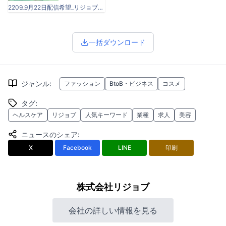
2209_9月22日配信希望_リジョブ_記事原稿_検索キーワードランキング_画像.png
一括ダウンロード
ジャンル
:
ファッション
BtoB・ビジネス
コスメ
タグ
:
ヘルスケア
リジョブ
人気キーワード
業種
求人
美容
ニュースのシェア
:
X
Facebook
LINE
印刷
株式会社リジョブ
会社の詳しい情報を見る