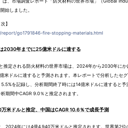
は、市場調査レポート「防火材料の世界市場」（Global Industry An
り開始しました。
目次】
p/report/go1791846-fire-stopping-materials.html
は2030年までに25億米ドルに達する
ルと推定される防火材料の世界市場は、2024年から2030年にかけて
25億米ドルに達すると予測されます。本レポートで分析したセグ
R 5.5%を記録し、分析期間終了時には14億米ドルに達すると
期間中CAGR 9.0％と推定されます。
0万米ドルと推定、中国はCAGR 10.6％で成長予測
、2024年には4億4,940万米ドルと推定されます。世界第2