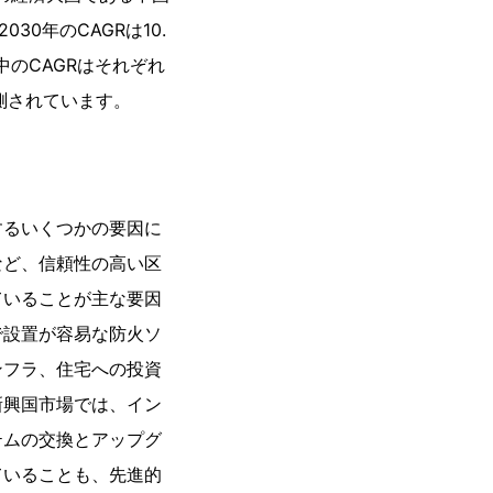
30年のCAGRは10.
のCAGRはそれぞれ
予測されています。
するいくつかの要因に
など、信頼性の高い区
ていることが主な要因
で設置が容易な防火ソ
ンフラ、住宅への投資
新興国市場では、イン
テムの交換とアップグ
ていることも、先進的