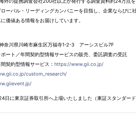
海外の提携調査会社200社以上が発行する調査資料約24万点
グローバル・リーディングカンパニーを目指し、企業ならびに
真に価値ある情報をお届けしています。
4 神奈川県川崎市麻生区万福寺1-2-3 アーシスビル7F
レポート／年間契約型情報サービスの販売、委託調査の受託
年間契約型情報サービス：
https://www.gii.co.jp/
ww.gii.co.jp/custom_research/
w.giievent.jp/
2月24日に東京証券取引所へ上場いたしました（東証スタンダード市