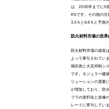
は、2030年までに5
6%です。その他の注
3.5％と6.6％と予
防火材料市場の世界
防火材料市場の成長
よって牽引されてい
画区画と火災抑制シ
です。モジュラー建
リューションの需要
が増加しており、防
フラの老朽化と改修
レードに寄与してい