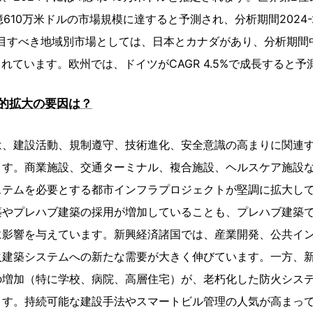
億610万米ドルの市場規模に達すると予測され、分析期間2024-20
目すべき地域別市場としては、日本とカナダがあり、分析期間中
測されています。欧州では、ドイツがCAGR 4.5%で成長すると
的拡大の要因は？
は、建設活動、規制遵守、技術進化、安全意識の高まりに関連
ます。商業施設、交通ターミナル、複合施設、ヘルスケア施設
ステムを必要とする都市インフラプロジェクトが堅調に拡大し
築やプレハブ建築の採用が増加していることも、プレハブ建築
に影響を与えています。新興経済諸国では、産業開発、公共イ
火建築システムへの新たな需要が大きく伸びています。一方、
の増加（特に学校、病院、高層住宅）が、老朽化した防火シス
ます。持続可能な建設手法やスマートビル管理の人気が高まっ