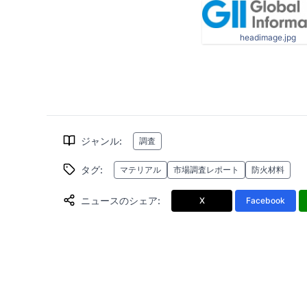
headimage.jpg
ジャンル
:
調査
タグ
:
マテリアル
市場調査レポート
防火材料
ニュースのシェア
:
X
Facebook