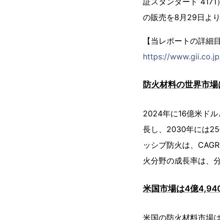
証スタンダード 4171）
の販売を8月29日よ
【当レポートの詳細
https://www.gii.co.j
防火材料の世界市場
2024年に16億米ド
長し、2030年には
ッシブ防火は、CAG
火分野の成長率は、分析
米国市場は4億4,94
米国の防火材料市場は