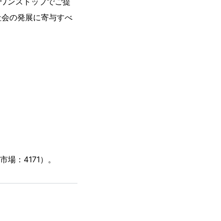
をワンストップでご提
社会の発展に寄与すべ
場：4171）。