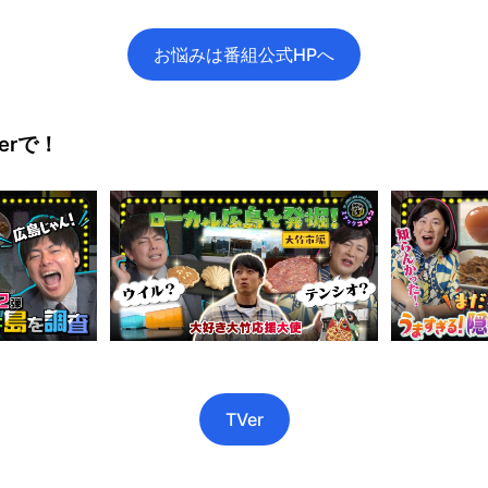
お悩みは番組公式HPへ
erで！
TVer