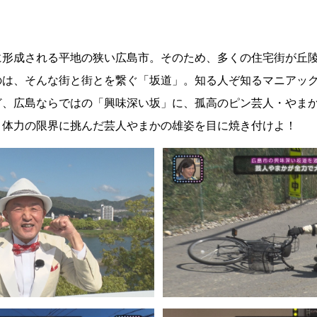
に形成される平地の狭い広島市。そのため、多くの住宅街が丘
のは、そんな街と街とを繋ぐ「坂道」。知る人ぞ知るマニアッ
ど、広島ならではの「興味深い坂」に、孤高のピン芸人・やま
？体力の限界に挑んだ芸人やまかの雄姿を目に焼き付けよ！