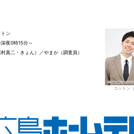
ットン
)深夜0時15分～
西村真二・きょん）／やまか（調査員）
コットン