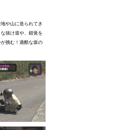
陵地や山に造られてき
クな抜け道や、錯覚を
かが挑む！過酷な坂の