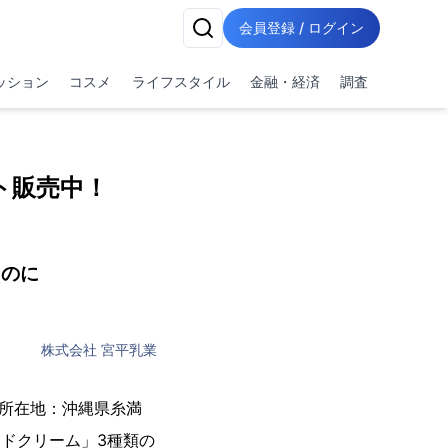
会員登録 / ログイン
ッション
コスメ
ライフスタイル
金融・経済
調査
ト販売中！
ものに
株式会社 宮平乳業
（所在地：沖縄県糸満
ンドクリーム」3種類の