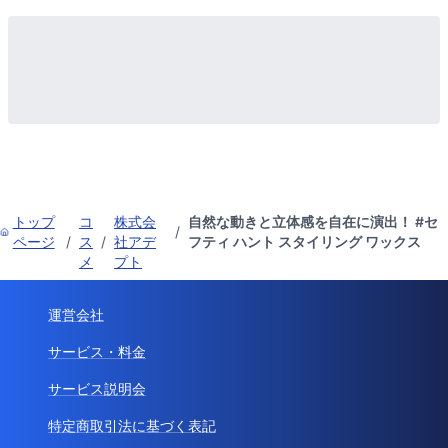
トップ
コ
株式会
自然な動きと立体感を自在に演出！ #セ
/
ページ
/
ス
/
社アデ
フティ ハント スタイリング ワックス
メ
プト
運営会社
サービス・料金
サービス説明会
特定商取引法に基づく表記