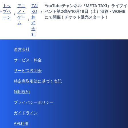
トッ
アニ
ZAI
YouTubeチャンネル『META TAXI』ライブイ
プペ
メ・
KO
/
ベント第2弾が10月18日（土）渋谷・WOMB
/
ージ
ゲー
株
にて開催！チケット販売スタート！
/
ム
式
会
社
運営会社
サービス・料金
サービス説明会
特定商取引法に基づく表記
利用規約
プライバシーポリシー
ガイドライン
API利用