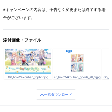
※キャンペーンの内容は、予告なく変更または終了する場
合がございます。
添付画像・ファイル
G6_holo24kouhan_topbnr.jpg
P6_holo24kouhan_goods_all_6.jpg
G5_ho
一括ダウンロード