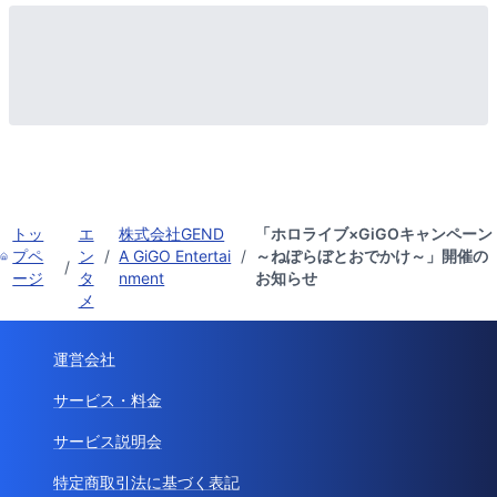
トッ
エ
株式会社GEND
「ホロライブ×GiGOキャンペーン
プペ
ン
/
A GiGO Entertai
/
～ねぽらぼとおでかけ～」開催の
/
ージ
タ
nment
お知らせ
メ
運営会社
サービス・料金
サービス説明会
特定商取引法に基づく表記